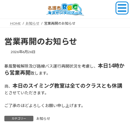
コ
ナ
ン
ビ
テ
ゲ
ン
ー
HOME
お知らせ
営業再開のお知らせ
ツ
シ
へ
ョ
お知らせ
ス
ン
営業再開のお知らせ
キ
に
ッ
移
2026年6月26日
プ
動
本日14時か
暴風警報解除及び路線バス運行再開状況を考慮し、
ら営業再開
致します。
本日のスイミング教室は全てのクラスとも休講
尚、
とさせていただきます。
ご了承のほどよろしくお願い申し上げます。
お知らせ
カテゴリー