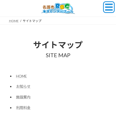
コ
ナ
ン
ビ
テ
ゲ
ン
ー
HOME
サイトマップ
ツ
シ
へ
ョ
サイトマップ
ス
ン
キ
に
サイトマップ
ッ
移
プ
動
SITE MAP
HOME
お知らせ
施設案内
利用料金