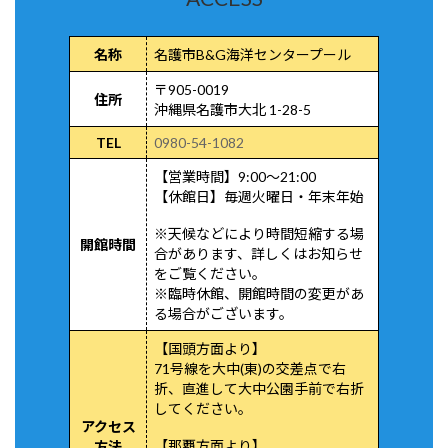
名称
名護市B&G海洋センタープール
〒905-0019
住所
沖縄県名護市大北 1-28-5
TEL
0980-54-1082
【営業時間】9:00～21:00
【休館日】毎週火曜日・年末年始
※天候などにより時間短縮する場
開館時間
合があります、詳しくはお知らせ
をご覧ください。
※臨時休館、開館時間の変更があ
る場合がございます。
【国頭方面より】
71号線を大中(東)の交差点で右
折、直進して大中公園手前で右折
してください。
アクセス
【那覇方面より】
方法