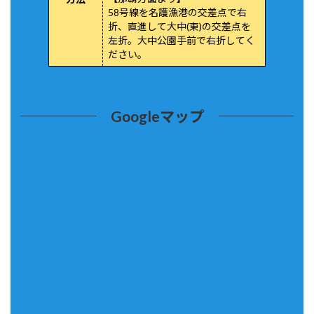
58号線を名護漁港の交差点で右
折、直進して大中(東)の交差点を
左折。大中公園手前で右折してく
ださい。
Googleマップ