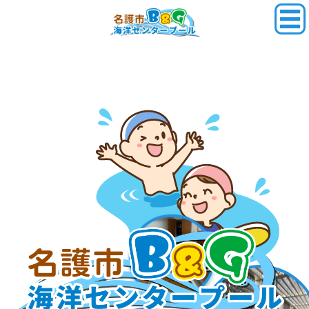
コ
ナ
ン
ビ
テ
ゲ
ン
ー
ツ
シ
へ
ョ
ス
ン
キ
に
ッ
移
プ
動